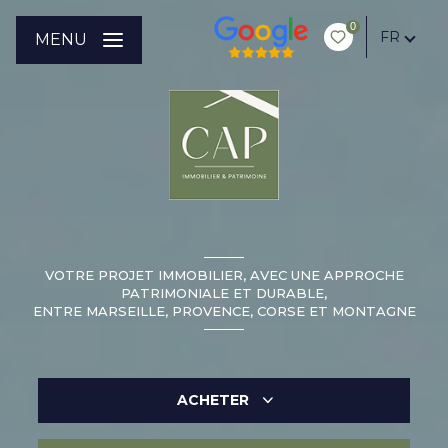
0
FR
MENU
VOTRE PROJET IMMOBILIER, AVEC UNE APPROCHE
PATRIMONIALE ET DURABLE,
ENTRE MARSEILLE, PROVENCE, CORSE ET MONTAGNE
ACHETER