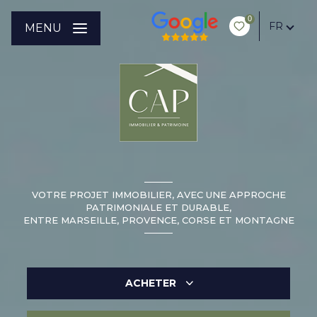
0
FR
MENU
VOTRE PROJET IMMOBILIER, AVEC UNE APPROCHE
PATRIMONIALE ET DURABLE,
ENTRE MARSEILLE, PROVENCE, CORSE ET MONTAGNE
ACHETER