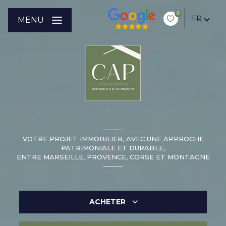
0
FR
MENU
VOTRE PROJET IMMOBILIER, AVEC UNE APPROCHE
PATRIMONIALE ET DURABLE,
ENTRE MARSEILLE, PROVENCE, CORSE ET MONTAGNE
ACHETER