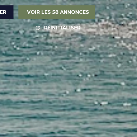
RER
VOIR LES
58
ANNONCES
RÉINITIALISER