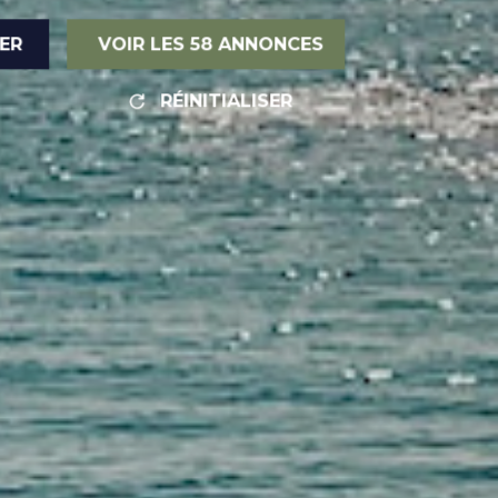
RER
VOIR LES
58
ANNONCES
RÉINITIALISER