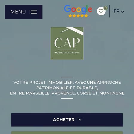
0
FR
MENU
VOTRE PROJET IMMOBILIER, AVEC UNE APPROCHE
PATRIMONIALE ET DURABLE,
ENTRE MARSEILLE, PROVENCE, CORSE ET MONTAGNE
ACHETER